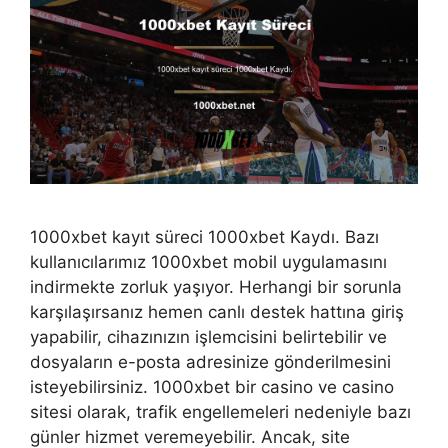
1000xbet kayıt süreci 1000xbet Kaydı. Bazı
kullanıcılarımız 1000xbet mobil uygulamasını
indirmekte zorluk yaşıyor. Herhangi bir sorunla
karşılaşırsanız hemen canlı destek hattına giriş
yapabilir, cihazınızın işlemcisini belirtebilir ve
dosyaların e-posta adresinize gönderilmesini
isteyebilirsiniz. 1000xbet bir casino ve casino
sitesi olarak, trafik engellemeleri nedeniyle bazı
günler hizmet veremeyebilir. Ancak, site