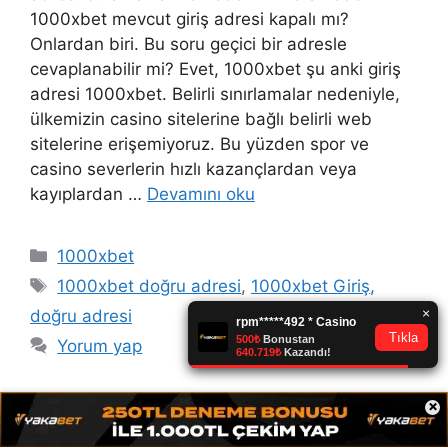
1000xbet mevcut giriş adresi kapalı mı?
Onlardan biri. Bu soru geçici bir adresle
cevaplanabilir mi? Evet, 1000xbet şu anki giriş
adresi 1000xbet. Belirli sınırlamalar nedeniyle,
ülkemizin casino sitelerine bağlı belirli web
sitelerine erişemiyoruz. Bu yüzden spor ve
casino severlerin hızlı kazançlardan veya
kayıplardan …
Devamını oku
Kategoriler
1000xbet
Etiketler
1000xbet doğru adresi
,
1000xbet Giriş
,
doğru adresi
Yorum yap
×