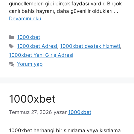
güncellemeleri gibi birçok faydası vardır. Birçok
canlı bahis hayranı, daha güvenilir oldukları …
Devamını oku
Kategoriler
1000xbet
Etiketler
1000xbet Adresi
,
1000xbet destek hizmeti
,
1000xbet Yeni Giriş Adresi
Yorum yap
1000xbet
Temmuz 27, 2026
yazar
1000xbet
1000xbet herhangi bir sınırlama veya kısıtlama