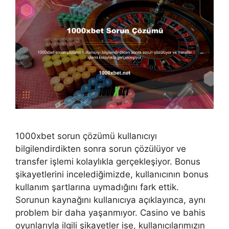
1000xbet sorun çözümü kullanıcıyı
bilgilendirdikten sonra sorun çözülüyor ve
transfer işlemi kolaylıkla gerçekleşiyor. Bonus
şikayetlerini incelediğimizde, kullanıcının bonus
kullanım şartlarına uymadığını fark ettik.
Sorunun kaynağını kullanıcıya açıklayınca, aynı
problem bir daha yaşanmıyor. Casino ve bahis
oyunlarıyla ilgili şikayetler ise, kullanıcılarımızın