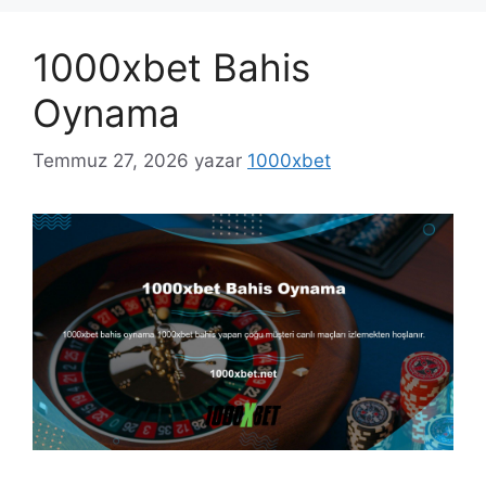
1000xbet Bahis
Oynama
Temmuz 27, 2026
yazar
1000xbet