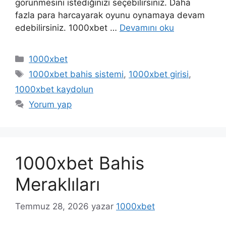
görünmesini istediğinizi seçebilirsiniz. Daha
fazla para harcayarak oyunu oynamaya devam
edebilirsiniz. 1000xbet …
Devamını oku
Kategoriler
1000xbet
Etiketler
1000xbet bahis sistemi
,
1000xbet girisi
,
1000xbet kaydolun
Yorum yap
1000xbet Bahis
Meraklıları
Temmuz 28, 2026
yazar
1000xbet