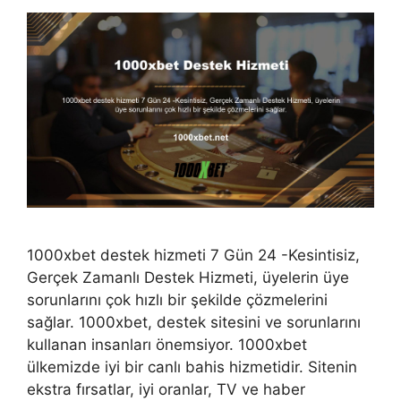
1000xbet destek hizmeti 7 Gün 24 -Kesintisiz,
Gerçek Zamanlı Destek Hizmeti, üyelerin üye
sorunlarını çok hızlı bir şekilde çözmelerini
sağlar. 1000xbet, destek sitesini ve sorunlarını
kullanan insanları önemsiyor. 1000xbet
ülkemizde iyi bir canlı bahis hizmetidir. Sitenin
ekstra fırsatlar, iyi oranlar, TV ve haber