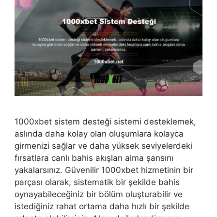
1000xbet sistem desteği sistemi desteklemek,
aslında daha kolay olan oluşumlara kolayca
girmenizi sağlar ve daha yüksek seviyelerdeki
fırsatlara canlı bahis akışları alma şansını
yakalarsınız. Güvenilir 1000xbet hizmetinin bir
parçası olarak, sistematik bir şekilde bahis
oynayabileceğiniz bir bölüm oluşturabilir ve
istediğiniz rahat ortama daha hızlı bir şekilde