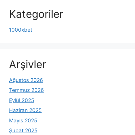
Kategoriler
1000xbet
Arşivler
Ağustos 2026
Temmuz 2026
Eylül 2025
Haziran 2025
Mayıs 2025
Şubat 2025