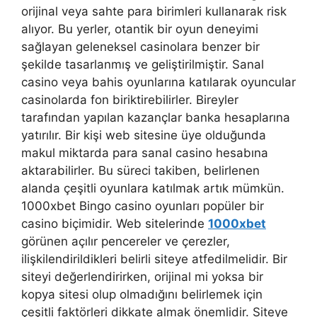
orijinal veya sahte para birimleri kullanarak risk
alıyor. Bu yerler, otantik bir oyun deneyimi
sağlayan geleneksel casinolara benzer bir
şekilde tasarlanmış ve geliştirilmiştir. Sanal
casino veya bahis oyunlarına katılarak oyuncular
casinolarda fon biriktirebilirler. Bireyler
tarafından yapılan kazançlar banka hesaplarına
yatırılır. Bir kişi web sitesine üye olduğunda
makul miktarda para sanal casino hesabına
aktarabilirler. Bu süreci takiben, belirlenen
alanda çeşitli oyunlara katılmak artık mümkün.
1000xbet Bingo casino oyunları popüler bir
casino biçimidir. Web sitelerinde
1000xbet
görünen açılır pencereler ve çerezler,
ilişkilendirildikleri belirli siteye atfedilmelidir. Bir
siteyi değerlendirirken, orijinal mi yoksa bir
kopya sitesi olup olmadığını belirlemek için
çeşitli faktörleri dikkate almak önemlidir. Siteye