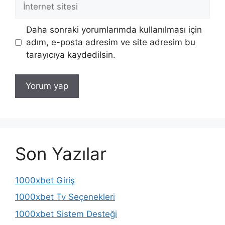
İnternet
sitesi
Daha sonraki yorumlarımda kullanılması için
adım, e-posta adresim ve site adresim bu
tarayıcıya kaydedilsin.
Son Yazılar
1000xbet Giriş
1000xbet Tv Seçenekleri
1000xbet Sistem Desteği