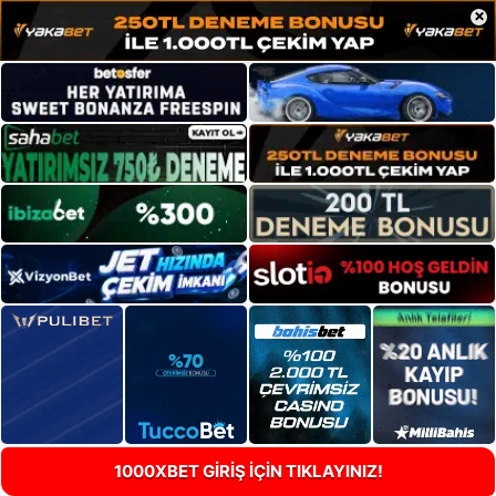
×
1000XBET GİRİŞ İÇİN TIKLAYINIZ!