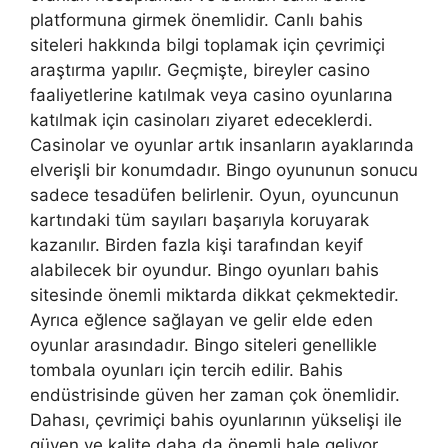
platformuna girmek önemlidir. Canlı bahis
siteleri hakkında bilgi toplamak için çevrimiçi
araştırma yapılır. Geçmişte, bireyler casino
faaliyetlerine katılmak veya casino oyunlarına
katılmak için casinoları ziyaret edeceklerdi.
Casinolar ve oyunlar artık insanların ayaklarında
elverişli bir konumdadır. Bingo oyununun sonucu
sadece tesadüfen belirlenir. Oyun, oyuncunun
kartındaki tüm sayıları başarıyla koruyarak
kazanılır. Birden fazla kişi tarafından keyif
alabilecek bir oyundur. Bingo oyunları bahis
sitesinde önemli miktarda dikkat çekmektedir.
Ayrıca eğlence sağlayan ve gelir elde eden
oyunlar arasındadır. Bingo siteleri genellikle
tombala oyunları için tercih edilir. Bahis
endüstrisinde güven her zaman çok önemlidir.
Dahası, çevrimiçi bahis oyunlarının yükselişi ile
güven ve kalite daha da önemli hale geliyor.