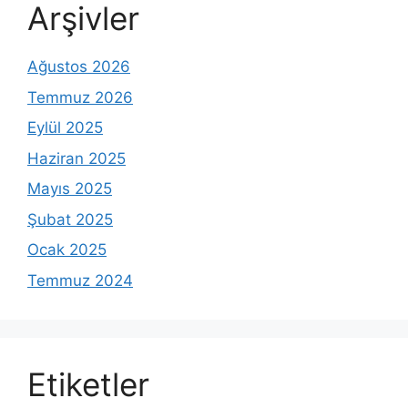
Arşivler
Ağustos 2026
Temmuz 2026
Eylül 2025
Haziran 2025
Mayıs 2025
Şubat 2025
Ocak 2025
Temmuz 2024
Etiketler