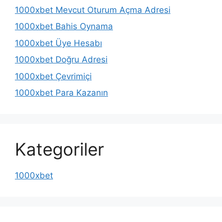
1000xbet Mevcut Oturum Açma Adresi
1000xbet Bahis Oynama
1000xbet Üye Hesabı
1000xbet Doğru Adresi
1000xbet Çevrimiçi
1000xbet Para Kazanın
Kategoriler
1000xbet