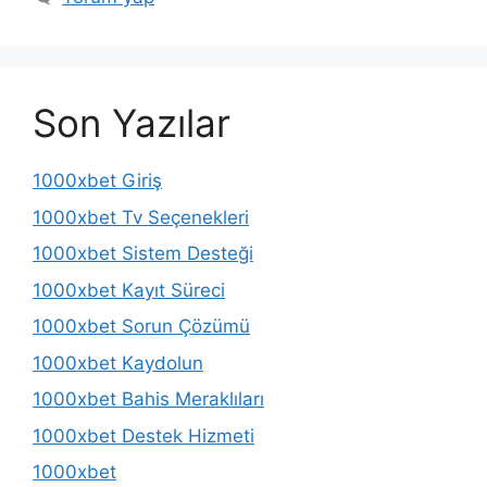
Son Yazılar
1000xbet Giriş
1000xbet Tv Seçenekleri
1000xbet Sistem Desteği
1000xbet Kayıt Süreci
1000xbet Sorun Çözümü
1000xbet Kaydolun
1000xbet Bahis Meraklıları
1000xbet Destek Hizmeti
1000xbet